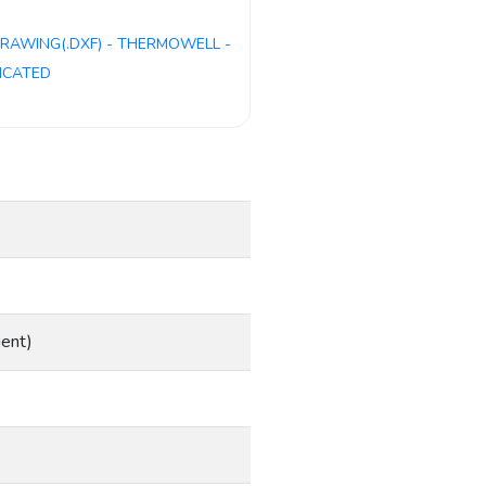
RAWING(.DXF) - THERMOWELL -
ICATED
ient)