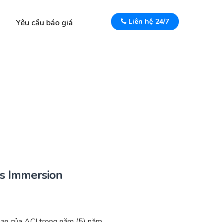
Liên hệ 24/7
Yêu cầu báo giá
rs Immersion
ạn của ACI trong năm (5) năm.