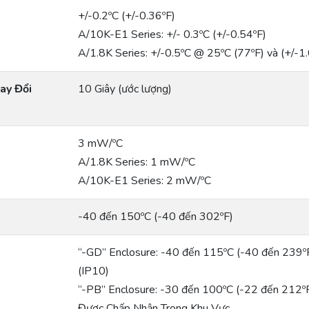
+/-0.2ºC (+/-0.36ºF)
A/10K-E1 Series: +/- 0.3ºC (+/-0.54ºF)
A/1.8K Series: +/-0.5ºC @ 25ºC (77ºF) và (+/-1.
ay Đổi
10 Giây (ước lượng)
3 mW/ºC
A/1.8K Series: 1 mW/ºC
A/10K-E1 Series: 2 mW/ºC
-40 đến 150ºC (-40 đến 302ºF)
“-GD” Enclosure: -40 đến 115ºC (-40 đến 239
(IP10)
“-PB” Enclosure: -30 đến 100ºC (-22 đến 212
Được Chấp Nhận Trong Khu Vực