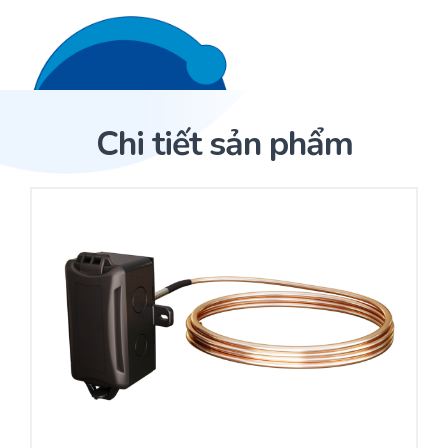
Liên hệ 24/7
Trang Chủ
Chi tiết sản phẩm
Giới thiệu
Trang Chủ
Sản phẩm
Cảm biến ACI
Dịch Vụ
Sản phẩm
Cảm biến ACI
Dự án
Nhà phân phối cảm biến
Bài viết
Nhà sản xuất thiết bị điều khiển
Hợp tác
Cung cấp giải pháp quản lý cho toà nhà (BMS)