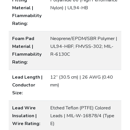
Fitting
Polyamide 66 (High Performance
Material |
Nylon) | UL94-HB
Flammability
Rating:
Foam Pad
Neoprene/EPDM/SBR Polymer |
Material |
UL94-HBF; FMVSS-302; MIL-
Flammability
R-6130C
Rating:
Lead Length |
12” (30.5 cm) | 26 AWG (0.40
Conductor
mm)
Size:
Lead Wire
Etched Teflon (PTFE) Colored
Insulation |
Leads | MIL-W-16878/4 (Type
Wire Rating:
E)