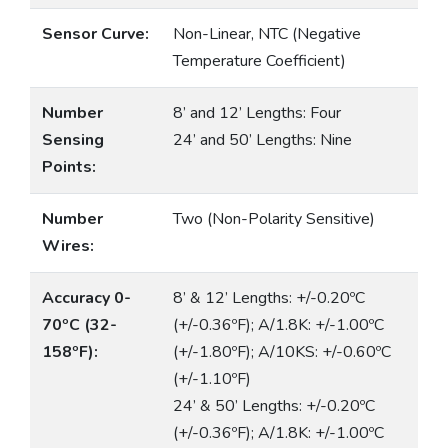
Sensor Curve:
Non-Linear, NTC (Negative
Temperature Coefficient)
Number
8’ and 12’ Lengths: Four
Sensing
24’ and 50’ Lengths: Nine
Points:
Number
Two (Non-Polarity Sensitive)
Wires:
Accuracy 0-
8’ & 12’ Lengths: +/-0.20ºC
70ºC (32-
(+/-0.36ºF); A/1.8K: +/-1.00ºC
158ºF):
(+/-1.80ºF); A/10KS: +/-0.60ºC
(+/-1.10ºF)
24’ & 50’ Lengths: +/-0.20ºC
(+/-0.36ºF); A/1.8K: +/-1.00ºC