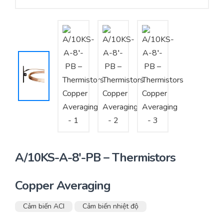
Yêu cầu báo giá
Bảo trì – Bảo dưỡng hệ thống
Tư vấn – Thiết kế – Cung cấp thiết bị HVAC
Tư vấn thiết kế, thi công tủ điều khiển
Thi công – Lắp đặt hệ thống HVAC
A/10KS-A-8′-PB – Thermistors
Copper Averaging
Cảm biến ACI
Cảm biến nhiệt độ