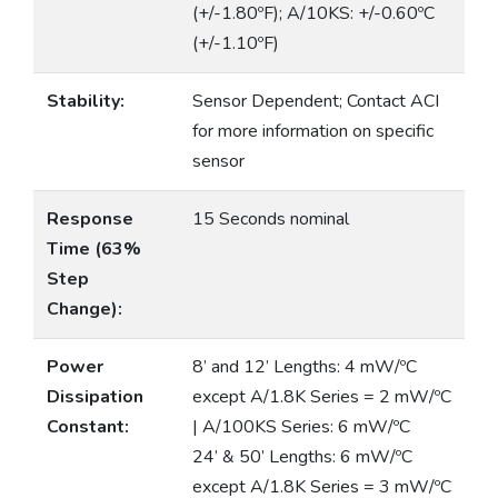
(+/-1.80ºF); A/10KS: +/-0.60ºC
(+/-1.10ºF)
Stability:
Sensor Dependent; Contact ACI
for more information on specific
sensor
Response
15 Seconds nominal
Time (63%
Step
Change):
Power
8’ and 12’ Lengths: 4 mW/ºC
Dissipation
except A/1.8K Series = 2 mW/ºC
Constant:
| A/100KS Series: 6 mW/ºC
24’ & 50’ Lengths: 6 mW/ºC
except A/1.8K Series = 3 mW/ºC