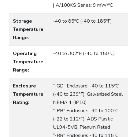
| A/100KS Series: 9 mW/ºC
Storage
-40 to 85ºC (-40 to 185ºF)
Temperature
Range:
Operating
-40 to 302ºF (-40 to 150ºC)
Temperature
Range:
Enclosure
“-GD” Enclosure: -40 to 115ºC
Temperature
(-40 to 239ºF), Galvanized Steel,
Rating:
NEMA 1 (IP10)
“-PB” Enclosure: -30 to 100ºC
(-22 to 212ºF), ABS Plastic,
UL94-5VB, Plenum Rated
“-BB” Enclosure: -40 to 115ºC