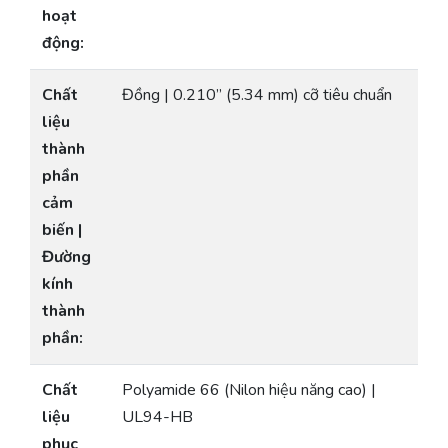
hoạt
động:
Chất
Đồng | 0.210” (5.34 mm) cỡ tiêu chuẩn
liệu
thành
phần
cảm
biến |
Đường
kính
thành
phần:
Chất
Polyamide 66 (Nilon hiệu năng cao) |
liệu
UL94-HB
phục