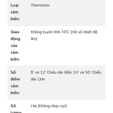
Loại
Thermistor
cảm
biến:
Giao
Không tuyến tính, NTC (Hệ số nhiệt độ
động
âm)
của
cảm
biến:
Số
8’ và 12’ Chiều dài: Bốn; 24’ và 50’ Chiều
điểm
dài: Chín
cảm
biến:
Số
Hai (Không nhạy cực)
lượng