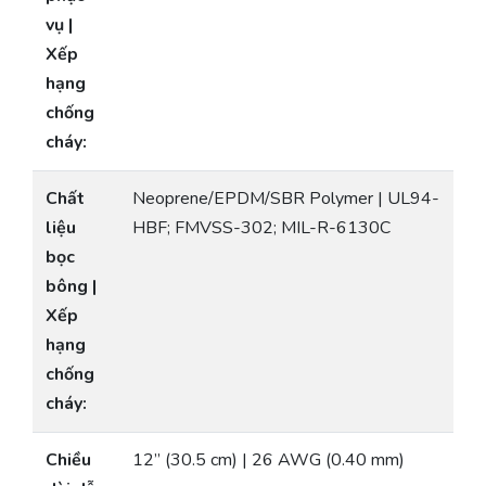
vụ |
Xếp
hạng
chống
cháy:
Chất
Neoprene/EPDM/SBR Polymer | UL94-
liệu
HBF; FMVSS-302; MIL-R-6130C
bọc
bông |
Xếp
hạng
chống
cháy:
Chiều
12” (30.5 cm) | 26 AWG (0.40 mm)