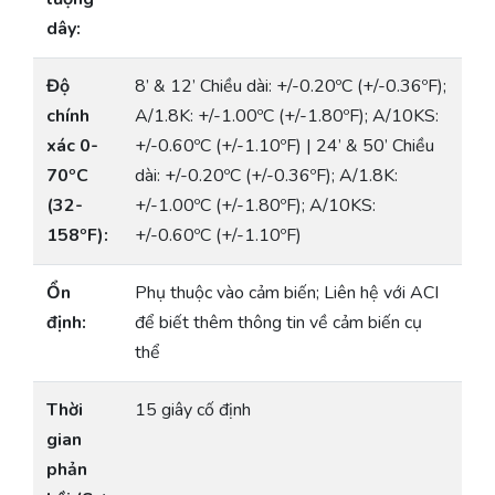
dây:
Độ
8’ & 12’ Chiều dài: +/-0.20ºC (+/-0.36ºF);
chính
A/1.8K: +/-1.00ºC (+/-1.80ºF); A/10KS:
xác 0-
+/-0.60ºC (+/-1.10ºF) | 24’ & 50’ Chiều
70ºC
dài: +/-0.20ºC (+/-0.36ºF); A/1.8K:
(32-
+/-1.00ºC (+/-1.80ºF); A/10KS:
158ºF):
+/-0.60ºC (+/-1.10ºF)
Ổn
Phụ thuộc vào cảm biến; Liên hệ với ACI
định:
để biết thêm thông tin về cảm biến cụ
thể
Thời
15 giây cố định
gian
phản