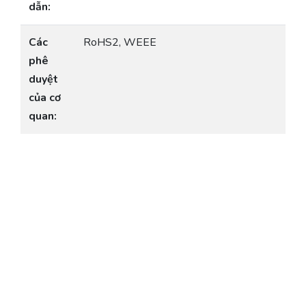
dẫn:
Các
RoHS2, WEEE
phê
duyệt
của cơ
quan: