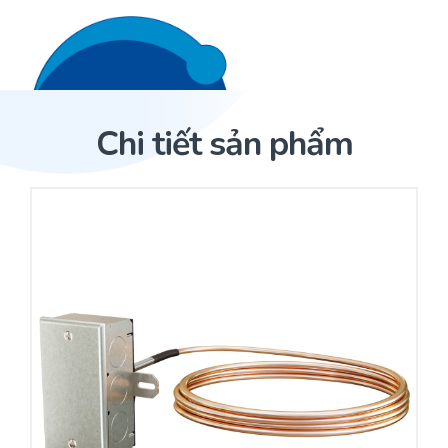
Liên hệ 24/7
Trang Chủ
Chi tiết sản phẩm
Giới thiệu
Trang Chủ
Sản phẩm
Cảm biến ACI
Dịch Vụ
Sản phẩm
Cảm biến ACI
Dự án
Nhà phân phối cảm biến
Bài viết
Nhà sản xuất thiết bị điều khiển
Hợp tác
Cung cấp giải pháp quản lý cho toà nhà (BMS)