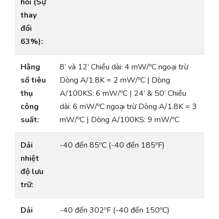
hồi (Sự
thay
đổi
63%):
Hằng
8’ và 12’ Chiều dài: 4 mW/ºC ngoại trừ
số tiêu
Dòng A/1.8K = 2 mW/ºC | Dòng
thụ
A/100KS: 6 mW/ºC | 24’ & 50’ Chiều
công
dài: 6 mW/ºC ngoại trừ Dòng A/1.8K = 3
suất:
mW/ºC | Dòng A/100KS: 9 mW/ºC
Dải
-40 đến 85ºC (-40 đến 185ºF)
nhiệt
độ lưu
trữ:
Dải
-40 đến 302ºF (-40 đến 150ºC)