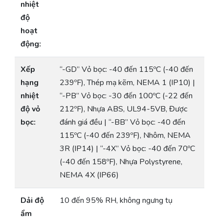
nhiệt
độ
hoạt
động:
Xếp
“-GD” Vỏ bọc: -40 đến 115ºC (-40 đến
hạng
239ºF), Thép mạ kẽm, NEMA 1 (IP10) |
nhiệt
“-PB” Vỏ bọc: -30 đến 100ºC (-22 đến
độ vỏ
212ºF), Nhựa ABS, UL94-5VB, Được
bọc:
đánh giá đều | “-BB” Vỏ bọc: -40 đến
115ºC (-40 đến 239ºF), Nhôm, NEMA
3R (IP14) | “-4X” Vỏ bọc: -40 đến 70ºC
(-40 đến 158ºF), Nhựa Polystyrene,
NEMA 4X (IP66)
Dải độ
10 đến 95% RH, không ngưng tụ
ẩm