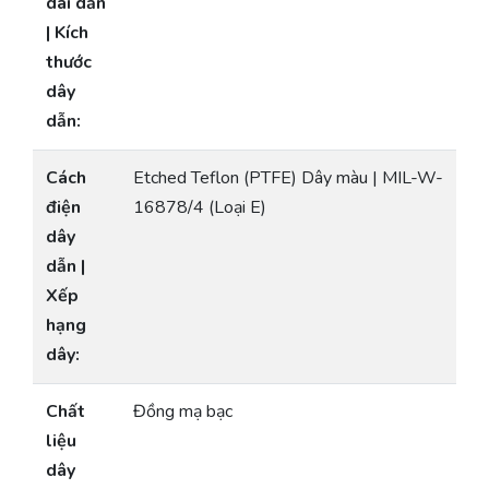
dài dẫn
| Kích
thước
dây
dẫn:
Cách
Etched Teflon (PTFE) Dây màu | MIL-W-
điện
16878/4 (Loại E)
dây
dẫn |
Xếp
hạng
dây:
Chất
Đồng mạ bạc
liệu
dây