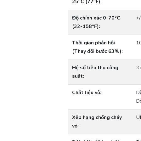
25ºC (77ºF):
Độ chính xác 0-70ºC
+/
(32-158ºF):
Thời gian phản hồi
10
(Thay đổi bước 63%):
Hệ số tiêu thụ công
3 
suất:
Chất liệu vỏ:
Dò
D
Xếp hạng chống cháy
U
vỏ: