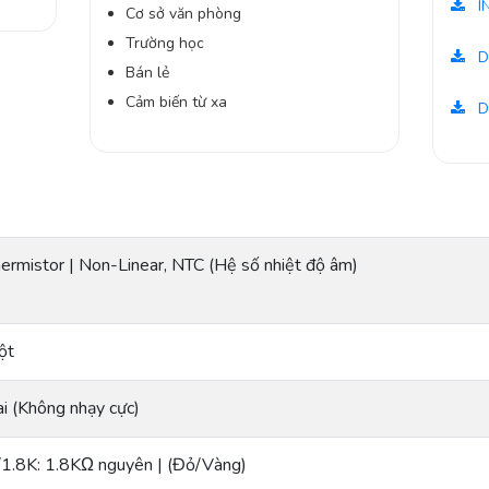
I
Cơ sở văn phòng
Trường học
D
Bán lẻ
Cảm biến từ xa
D
ermistor | Non-Linear, NTC (Hệ số nhiệt độ âm)
ột
i (Không nhạy cực)
1.8K: 1.8KΩ nguyên | (Đỏ/Vàng)