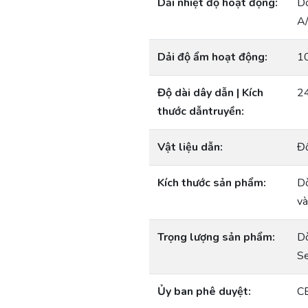
Dải nhiệt độ hoạt động:
Dò
A/
Dải độ ẩm hoạt động:
10
Độ dài dây dẫn | Kích
2
thước dẫntruyền:
Vật liệu dẫn:
Đồ
Kích thước sản phẩm:
Dò
và
Trọng lượng sản phẩm:
Dò
Se
Ủy ban phê duyệt:
C