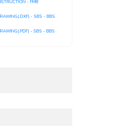
NSTRUCTION - FMB
RAWING(.DXF) - SBS - BBS
RAWING(.PDF) - SBS - BBS