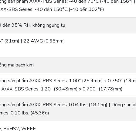
ng sản phẩm A/XX-PBS Series: -40 đến 70°C (-40 đến 158°F
XX-SBS Series: -40 đến 150°C (-40 đến 302°F)
 đến 95% RH, không ngưng tụ
4” (61cm) | 22 AWG (0.65mm)
ng mạ bạch kim
ng sản phẩm A/XX-PBS Series: 1.00” (25.4mm) x 0.750” (19
 A/XX-SBS Series: 1.20” (30.48mm) x 0.700” (17.78mm)
ng sản phẩm A/XX-PBS Series: 0.04 lbs. (18.15g) | Dòng sả
ries: 0.10 lbs. (45.36g)
E, RoHS2, WEEE