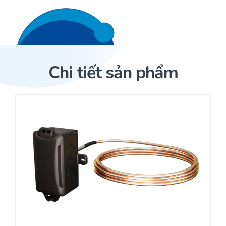
Liên hệ 24/7
Trang Chủ
Chi tiết sản phẩm
Giới thiệu
Trang Chủ
Sản phẩm
Cảm biến ACI
Dịch Vụ
Sản phẩm
Cảm biến ACI
Dự án
Nhà phân phối cảm biến
Bài viết
Nhà sản xuất thiết bị điều khiển
Hợp tác
Cung cấp giải pháp quản lý cho toà nhà (BMS)