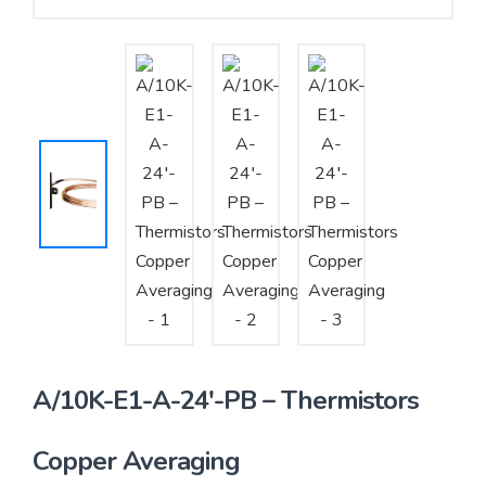
Yêu cầu báo giá
Bảo trì – Bảo dưỡng hệ thống
Tư vấn – Thiết kế – Cung cấp thiết bị HVAC
Tư vấn thiết kế, thi công tủ điều khiển
Thi công – Lắp đặt hệ thống HVAC
A/10K-E1-A-24′-PB – Thermistors
Copper Averaging