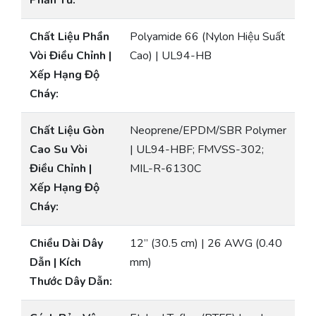
Phần Tử:
Chất Liệu Phần
Polyamide 66 (Nylon Hiệu Suất
Vòi Điều Chỉnh |
Cao) | UL94-HB
Xếp Hạng Độ
Cháy:
Chất Liệu Gòn
Neoprene/EPDM/SBR Polymer
Cao Su Vòi
| UL94-HBF; FMVSS-302;
Điều Chỉnh |
MIL-R-6130C
Xếp Hạng Độ
Cháy:
Chiều Dài Dây
12” (30.5 cm) | 26 AWG (0.40
Dẫn | Kích
mm)
Thước Dây Dẫn: