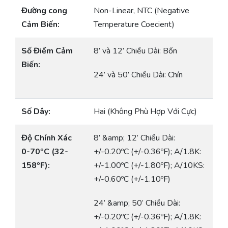
Đường cong
Non-Linear, NTC (Negative
Cảm Biến:
Temperature Coecient)
Số Điểm Cảm
8’ và 12’ Chiều Dài: Bốn
Biến:
24’ và 50’ Chiều Dài: Chín
Số Dây:
Hai (Không Phù Hợp Với Cực)
Độ Chính Xác
8’ &amp; 12’ Chiều Dài:
0-70ºC (32-
+/-0.20ºC (+/-0.36ºF); A/1.8K:
158ºF):
+/-1.00ºC (+/-1.80ºF); A/10KS:
+/-0.60ºC (+/-1.10ºF)
24’ &amp; 50’ Chiều Dài:
+/-0.20ºC (+/-0.36ºF); A/1.8K: