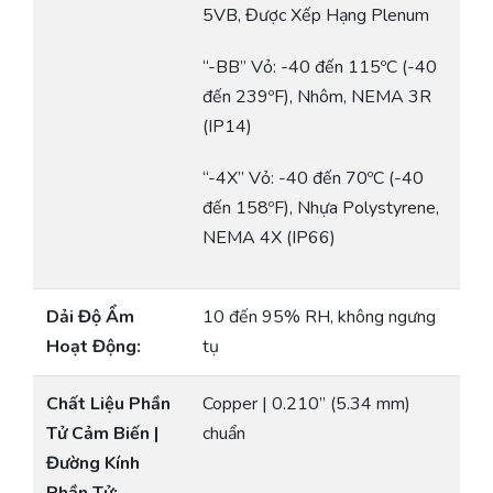
5VB, Được Xếp Hạng Plenum
“-BB” Vỏ: -40 đến 115ºC (-40
đến 239ºF), Nhôm, NEMA 3R
(IP14)
“-4X” Vỏ: -40 đến 70ºC (-40
đến 158ºF), Nhựa Polystyrene,
NEMA 4X (IP66)
Dải Độ Ẩm
10 đến 95% RH, không ngưng
Hoạt Động:
tụ
Chất Liệu Phần
Copper | 0.210” (5.34 mm)
Tử Cảm Biến |
chuẩn
Đường Kính