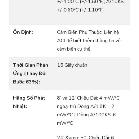
+/-1.00ºC (+/-1.80ºF); A/10KS:
+/-0.60ºC (+/-1.10ºF)
Ổn Định:
Cảm Biến Phụ Thuộc; Liên hệ
ACI để biết thêm thông tin về
cảm biến cụ thể
Thời Gian Phản
15 Giây chuẩn
Ứng (Thay Đổi
Bước 63%):
Hằng Số Phát
8’ và 12’ Chiều Dài: 4 mW/ºC
Nhiệt:
ngoại trừ Dòng A/1.8K = 2
mW/ºC | Dòng A/100KS: 6
mW/ºC
24’ &amp; 50’ Chiều Dài: 6