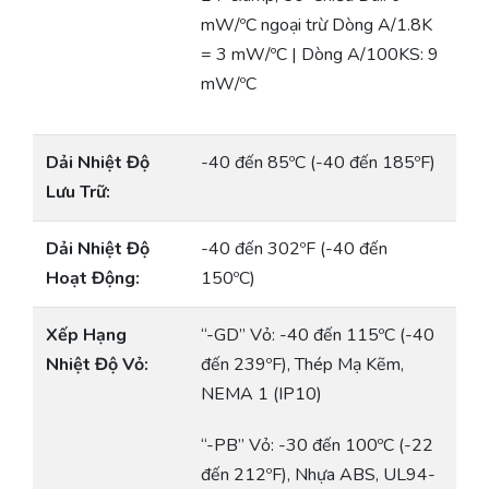
mW/ºC ngoại trừ Dòng A/1.8K
= 3 mW/ºC | Dòng A/100KS: 9
mW/ºC
Dải Nhiệt Độ
-40 đến 85ºC (-40 đến 185ºF)
Lưu Trữ:
Dải Nhiệt Độ
-40 đến 302ºF (-40 đến
Hoạt Động:
150ºC)
Xếp Hạng
“-GD” Vỏ: -40 đến 115ºC (-40
Nhiệt Độ Vỏ:
đến 239ºF), Thép Mạ Kẽm,
NEMA 1 (IP10)
“-PB” Vỏ: -30 đến 100ºC (-22
đến 212ºF), Nhựa ABS, UL94-