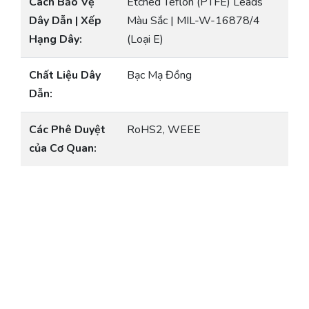
Cách Bảo Vệ
Etched Teflon (PTFE) Leads
Dây Dẫn | Xếp
Màu Sắc | MIL-W-16878/4
Hạng Dây:
(Loại E)
Chất Liệu Dây
Bạc Mạ Đồng
Dẫn:
Các Phê Duyệt
RoHS2, WEEE
của Cơ Quan: