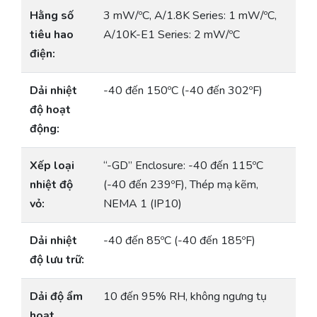
Hằng số
3 mW/ºC, A/1.8K Series: 1 mW/ºC,
tiêu hao
A/10K-E1 Series: 2 mW/ºC
điện:
Dải nhiệt
-40 đến 150ºC (-40 đến 302ºF)
độ hoạt
động:
Xếp loại
“-GD” Enclosure: -40 đến 115ºC
nhiệt độ
(-40 đến 239ºF), Thép mạ kẽm,
vỏ:
NEMA 1 (IP10)
Dải nhiệt
-40 đến 85ºC (-40 đến 185ºF)
độ lưu trữ:
Dải độ ẩm
10 đến 95% RH, không ngưng tụ
hoạt