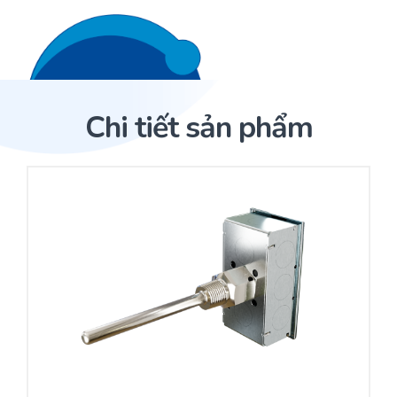
Liên hệ 24/7
Trang Chủ
Chi tiết sản phẩm
Giới thiệu
Trang Chủ
Sản phẩm
Cảm biến ACI
Dịch Vụ
Sản phẩm
Cảm biến ACI
Dự án
Nhà phân phối cảm biến
Bài viết
Nhà sản xuất thiết bị điều khiển
Hợp tác
Cung cấp giải pháp quản lý cho toà nhà (BMS)