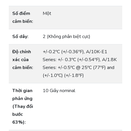
Số điểm
Một
cảm biến:
Số dây:
2 (Không phân biệt cực)
Độ chính
+/-0.2ºC (+/-0.36ºF), A/10K-E1
xác của
Series: +/- 0.3ºC (+/-0.54ºF), A/1.8K
cảm biến:
Series: +/-0.5ºC @ 25ºC (77ºF) and
(+/-1.0ºC) (+/-1.8ºF)
Thời gian
10 Giây nominal
phản ứng
(Thay đổi
bước
63%):