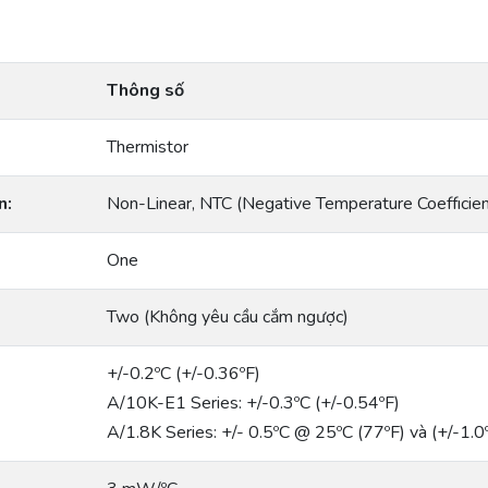
Thông số
Thermistor
n:
Non-Linear, NTC (Negative Temperature Coeffıcien
One
Two (Không yêu cầu cắm ngược)
+/-0.2ºC (+/-0.36ºF)
A/10K-E1 Series: +/-0.3ºC (+/-0.54ºF)
A/1.8K Series: +/- 0.5ºC @ 25ºC (77ºF) và (+/-1.0º