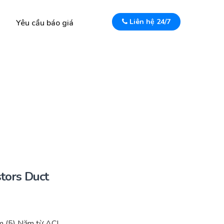
Liên hệ 24/7
Yêu cầu báo giá
tors Duct
 (5) Năm từ ACI.