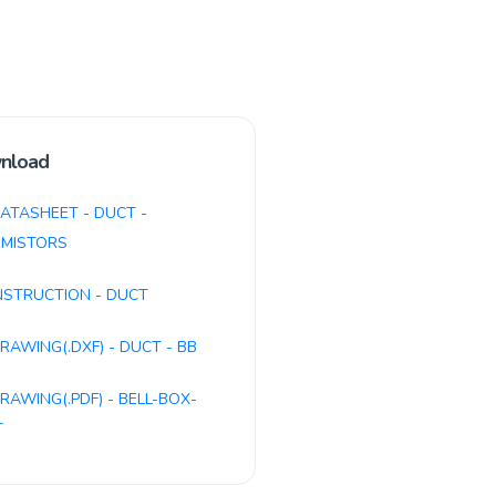
nload
ATASHEET - DUCT -
MISTORS
NSTRUCTION - DUCT
RAWING(.DXF) - DUCT - BB
RAWING(.PDF) - BELL-BOX-
T