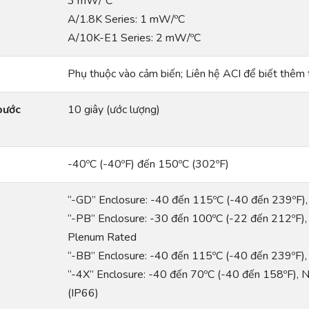
3 mW/ºC
A/1.8K Series: 1 mW/ºC
A/10K-E1 Series: 2 mW/ºC
Phụ thuộc vào cảm biến; Liên hệ ACI để biết thêm 
bước
10 giây (ước lượng)
-40ºC (-40ºF) đến 150ºC (302ºF)
“-GD” Enclosure: -40 đến 115ºC (-40 đến 239ºF
“-PB” Enclosure: -30 đến 100ºC (-22 đến 212ºF
Plenum Rated
“-BB” Enclosure: -40 đến 115ºC (-40 đến 239ºF
“-4X” Enclosure: -40 đến 70ºC (-40 đến 158ºF),
(IP66)