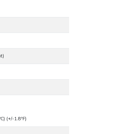
t)
C) (+/-1.8ºF)