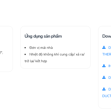
Ứng dụng sản phẩm
Dow
Đơn vị mái nhà
D
″,
Nhiệt độ không khí cung cấp/ xả ra/
THER
trở lại/ kết hợp
I
D
D
DUC