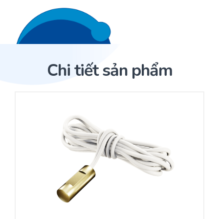
Liên hệ 24/7
Trang Chủ
Chi tiết sản phẩm
Giới thiệu
Trang Chủ
Sản phẩm
Cảm biến ACI
Dịch Vụ
Sản phẩm
Cảm biến ACI
Dự án
Nhà phân phối cảm biến
Bài viết
Nhà sản xuất thiết bị điều khiển
Hợp tác
Cung cấp giải pháp quản lý cho toà nhà (BMS)