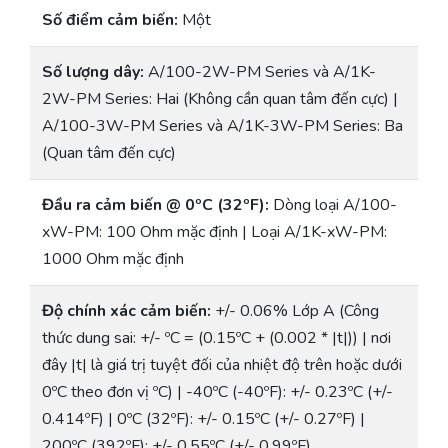
Số điểm cảm biến:
Một
Số lượng dây:
A/100-2W-PM Series và A/1K-
2W-PM Series: Hai (Không cần quan tâm đến cực) |
A/100-3W-PM Series và A/1K-3W-PM Series: Ba
(Quan tâm đến cực)
Đầu ra cảm biến @ 0ºC (32ºF):
Dòng loại A/100-
xW-PM: 100 Ohm mặc định | Loại A/1K-xW-PM:
1000 Ohm mặc định
Độ chính xác cảm biến:
+/- 0.06% Lớp A (Công
thức dung sai: +/- ºC = (0.15ºC + (0.002 * |t|)) | nơi
đây |t| là giá trị tuyệt đối của nhiệt độ trên hoặc dưới
0ºC theo đơn vị ºC) | -40ºC (-40ºF): +/- 0.23ºC (+/-
0.414ºF) | 0ºC (32ºF): +/- 0.15ºC (+/- 0.27ºF) |
200ºC (392ºF): +/- 0.55ºC (+/- 0.99ºF)