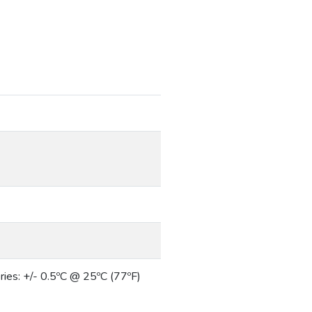
ries: +/- 0.5ºC @ 25ºC (77ºF)