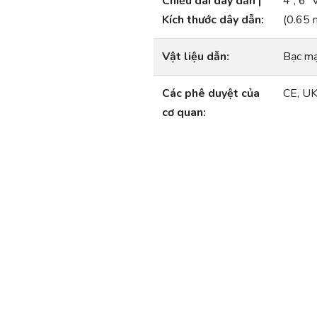
Chiều dài dây dẫn |
4”, 6”
Kích thước dây dẫn:
(0.65
Vật liệu dẫn:
Bạc m
Các phê duyệt của
CE, U
cơ quan: