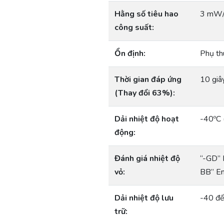
Hằng số tiêu hao
3 mW/º
công suất:
Ổn định:
Phụ th
Thời gian đáp ứng
10 giâ
(Thay đổi 63%):
Dải nhiệt độ hoạt
-40ºC 
động:
Đánh giá nhiệt độ
“-GD” 
vỏ:
BB” En
Dải nhiệt độ lưu
-40 đế
trữ: