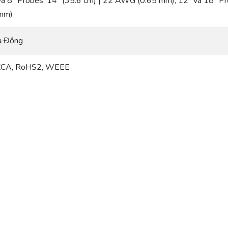
 và 8” Probes: 14” (35.6 cm) | 22 AWG (0.65 mm), 12” và 18” 
 mm)
ạ Đồng
KCA, RoHS2, WEEE