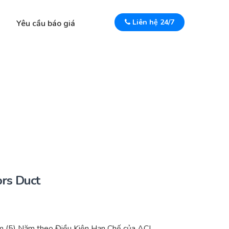
Liên hệ 24/7
Yêu cầu báo giá
rs Duct
 (5) Năm theo Điều Kiện Hạn Chế của ACI.