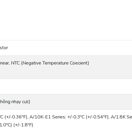
stor
near, NTC (Negative Temperature Coecient)
hông nhạy cực)
ºC (+/-0.36ºF), A/10K-E1 Series: +/-0.3ºC (+/-0.54ºF), A/1.8K Se
1.0ºC) (+/-1.8ºF)