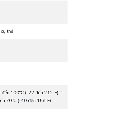
 cụ thể
0 đến 100ºC (-22 đến 212ºF), “-
đến 70ºC (-40 đến 158ºF)