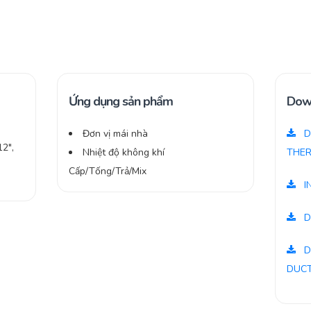
Ứng dụng sản phẩm
Dow
Đơn vị mái nhà
D
2″,
Nhiệt độ không khí
THER
Cấp/Tống/Trả/Mix
I
D
D
DUC