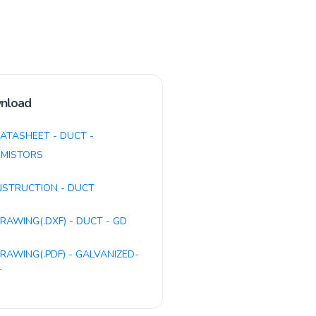
nload
ATASHEET - DUCT -
MISTORS
NSTRUCTION - DUCT
RAWING(.DXF) - DUCT - GD
RAWING(.PDF) - GALVANIZED-
T