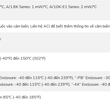
C, A/1.8K Series: 1 mW/ºC, A/10K-E1 Series: 2 mW/ºC
uộc vào cảm biến; Liên hệ ACI để biết thêm thông tin về cảm biến
y
(-40ºF) đến 150ºC (302ºF)
Enclosure: -40 đến 115ºC (-40 đến 239ºF), “-PB” Enclosure: -3
closure: -40 đến 115ºC (-40 đến 239ºF), “-4X” Enclosure: -40 
n 85ºC (-40 đến 185ºF)