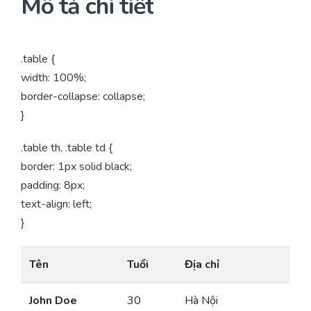
Mô tả chi tiết
.table {
width: 100%;
border-collapse: collapse;
}
.table th, .table td {
border: 1px solid black;
padding: 8px;
text-align: left;
}
Tên
Tuổi
Địa chỉ
John Doe
30
Hà Nội