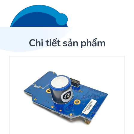
Liên hệ 24/7
Trang Chủ
Chi tiết sản phẩm
Giới thiệu
Trang Chủ
Sản phẩm
Cảm biến ACI
Dịch Vụ
Sản phẩm
Cảm biến ACI
Dự án
Nhà phân phối cảm biến
Bài viết
Nhà sản xuất thiết bị điều khiển
Hợp tác
Cung cấp giải pháp quản lý cho toà nhà (BMS)