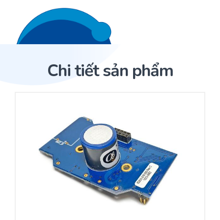
Liên hệ 24/7
Trang Chủ
Chi tiết sản phẩm
Giới thiệu
Trang Chủ
Sản phẩm
Cảm biến ACI
Dịch Vụ
Sản phẩm
Cảm biến ACI
Dự án
Nhà phân phối cảm biến
Bài viết
Nhà sản xuất thiết bị điều khiển
Hợp tác
Cung cấp giải pháp quản lý cho toà nhà (BMS)