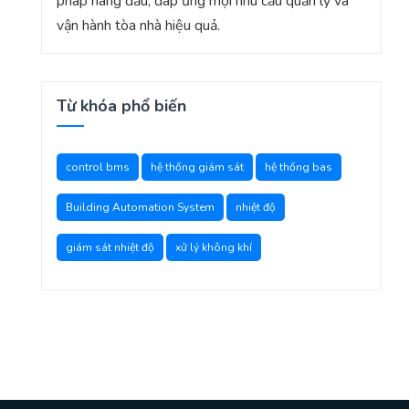
pháp hàng đầu, đáp ứng mọi nhu cầu quản lý và
vận hành tòa nhà hiệu quả.
Từ khóa phổ biến
control bms
hệ thống giám sát
hệ thống bas
Building Automation System
nhiệt độ
giám sát nhiệt độ
xử lý không khí