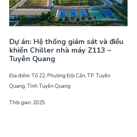
Yêu cầu báo giá
Bảo trì – Bảo dưỡng hệ thống
Tư vấn – Thiết kế – Cung cấp thiết bị HVAC
Tư vấn thiết kế, thi công tủ điều khiển
Dự án:
Hệ thống giám sát và điều
khiển Chiller nhà máy Z113 –
Thi công – Lắp đặt hệ thống HVAC
Tuyên Quang
Địa điểm: Tổ 22, Phường Đội Cấn, TP. Tuyên
Quang, Tỉnh Tuyên Quang
Thời gian: 2025