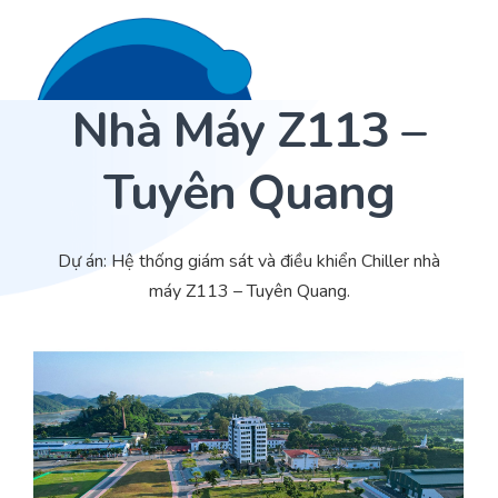
Nhà Máy Z113 –
Liên hệ 24/7
Trang Chủ
Tuyên Quang
Giới thiệu
Dịch Vụ
Dự án: Hệ thống giám sát và điều khiển Chiller nhà
máy Z113 – Tuyên Quang.
Sản phẩm
Cảm biến ACI
Dự án
Nhà phân phối cảm biến
Bài viết
Nhà sản xuất thiết bị điều khiển
Hợp tác
Cung cấp giải pháp quản lý cho toà nhà (BMS)