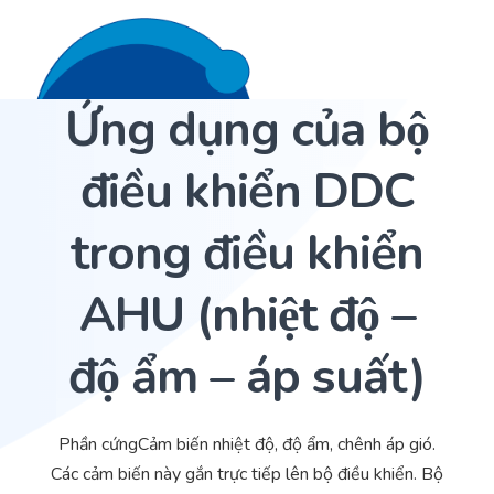
Ứng dụng của bộ
Liên hệ 24/7
Trang Chủ
điều khiển DDC
Giới thiệu
trong điều khiển
Dịch Vụ
AHU (nhiệt độ –
Sản phẩm
Cảm biến ACI
Dự án
Nhà phân phối cảm biến
độ ẩm – áp suất)
Bài viết
Nhà sản xuất thiết bị điều khiển
Phần cứngCảm biến nhiệt độ, độ ẩm, chênh áp gió.
Hợp tác
Cung cấp giải pháp quản lý cho toà nhà (BMS)
Các cảm biến này gắn trực tiếp lên bộ điều khiển. Bộ