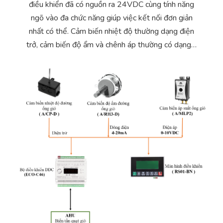
điều khiển đã có nguồn ra 24VDC cùng tính năng
Yêu cầu báo giá
Bảo trì – Bảo dưỡng hệ thống
ngõ vào đa chức năng giúp việc kết nối đơn giản
nhất có thể. Cảm biến nhiệt độ thường dạng điện
Tư vấn – Thiết kế – Cung cấp thiết bị HVAC
trở, cảm biến độ ẩm và chênh áp thường có dạng…
Tư vấn thiết kế, thi công tủ điều khiển
Thi công – Lắp đặt hệ thống HVAC